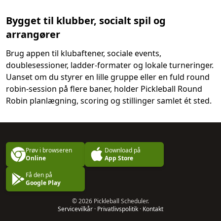
Bygget til klubber, socialt spil og
arrangører
Brug appen til klubaftener, sociale events,
doublesessioner, ladder-formater og lokale turneringer.
Uanset om du styrer en lille gruppe eller en fuld round
robin-session på flere baner, holder Pickleball Round
Robin planlægning, scoring og stillinger samlet ét sted.
Prøv i browseren
Download på
Online
App Store
Få den på
Google Play
© 2026 Pickleball Scheduler.
Servicevilkår
·
Privatlivspolitik
·
Kontakt